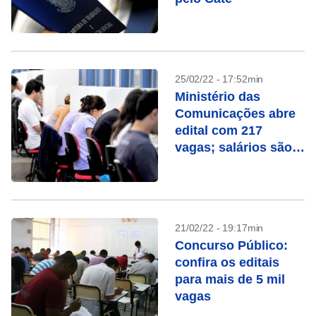
25/02/22 - 17:52min
Ministério das
Comunicações abre
edital com 217
vagas; salários são
de até R$ 8,3 mil
21/02/22 - 19:17min
Concurso Público:
confira os editais
para mais de 5 mil
vagas