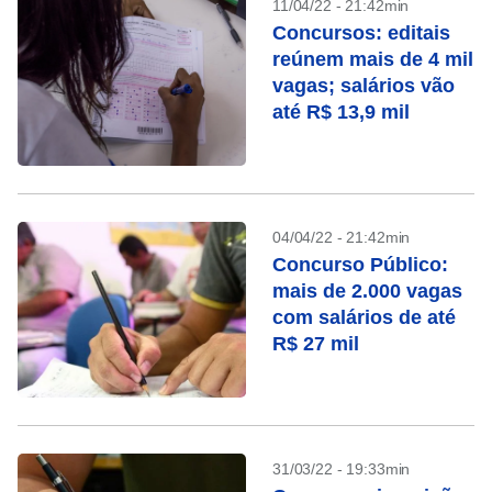
11/04/22 - 21:42min
Concursos: editais
reúnem mais de 4 mil
vagas; salários vão
até R$ 13,9 mil
04/04/22 - 21:42min
Concurso Público:
mais de 2.000 vagas
com salários de até
R$ 27 mil
31/03/22 - 19:33min