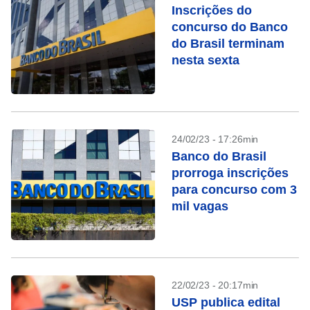
Inscrições do
concurso do Banco
do Brasil terminam
nesta sexta
24/02/23 - 17:26min
Banco do Brasil
prorroga inscrições
para concurso com 3
mil vagas
22/02/23 - 20:17min
USP publica edital