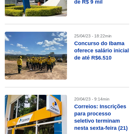
de R$ 9 mil
25/04/23 - 18:22min
Concurso do Ibama
oferece salário inicial
de até R$6.510
20/04/23 - 9:14min
Correios: Inscrições
para processo
seletivo terminam
nesta sexta-feira (21)