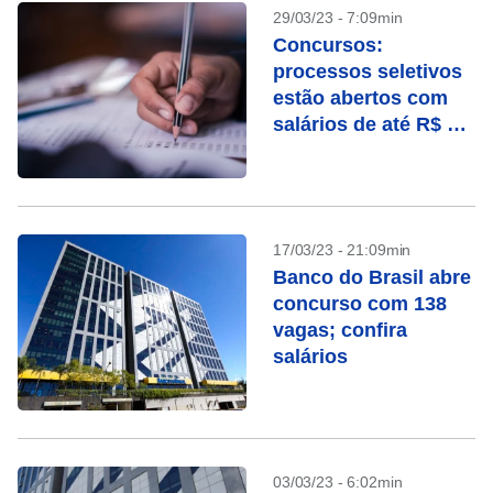
29/03/23 - 7:09min
Concursos:
processos seletivos
estão abertos com
salários de até R$ 32
mil
17/03/23 - 21:09min
Banco do Brasil abre
concurso com 138
vagas; confira
salários
03/03/23 - 6:02min