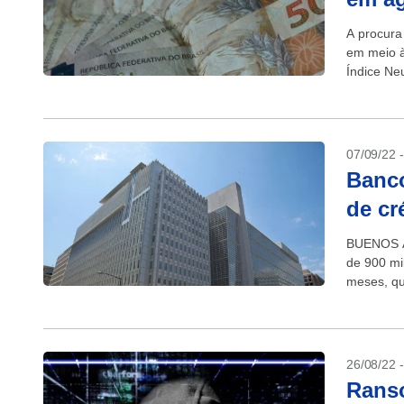
A procura
em meio à
Índice Ne
07/09/22 
Banco
de cr
BUENOS A
de 900 mi
meses, qu
26/08/22 
Ranso