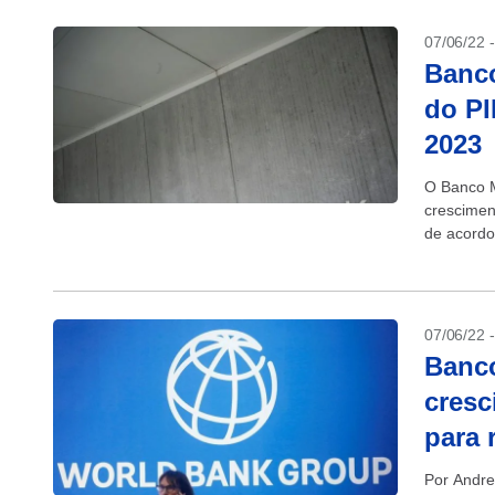
07/06/22 
Banco
do PI
2023
O Banco M
crescimen
de acordo
nesta terç
07/06/22 
Banco
cresc
para 
Por Andre