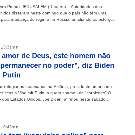
yra Pamuk JERUSALÉM (Reuters) – Autoridades dos
nidos disseram neste domingo que o país não têm uma
a para mudança de regime na Rússia, ampliando os esforços
recer a declaração do...
- 15:31min
 amor de Deus, este homem não
permanecer no poder”, diz Biden
 Putin
tar refugiados ucranianos na Polônia, presidente americano
críticas a Vladimir Putin, a quem chamou de “carniceiro”.O
e dos Estados Unidos, Joe Biden, afirmou neste sábado
ue seu homólogo russo, Vladimir...
- 10:45min