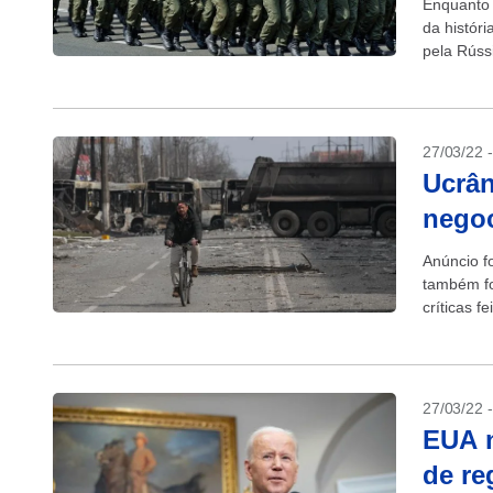
Enquanto 
da históri
pela Rússi
conflitos...
27/03/22 
Ucrân
nego
Anúncio fo
também fo
críticas f
Confira...
27/03/22 
EUA n
de re