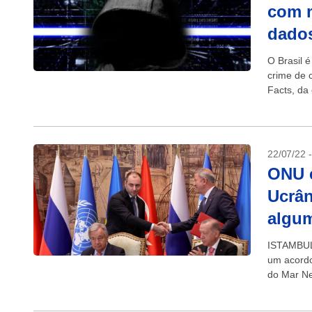
com m
dado
O Brasil 
crime de 
Facts, da
semestre 
22/07/22 
ONU e
Ucrân
algu
ISTAMBUL 
um acordo
do Mar Ne
restaure 