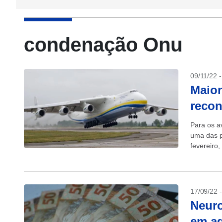
condenação Onu
09/11/22 
Maior
recon
Para os a
uma das p
fevereiro
17/09/22 
Neuro
em ag