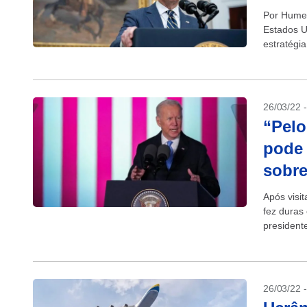
Por Hume
Estados U
estratégi
para escla
26/03/22 
“Pelo
pode 
sobre
Após visi
fez duras 
president
(26/03) q
26/03/22 