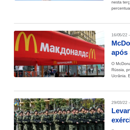
nesta ter
percentua
pela Rússi
16/05/22 
McDon
após 
O McDonal
Rússia, p
Ucrânia. 
havia fech
29/03/22 
Leva
exérc