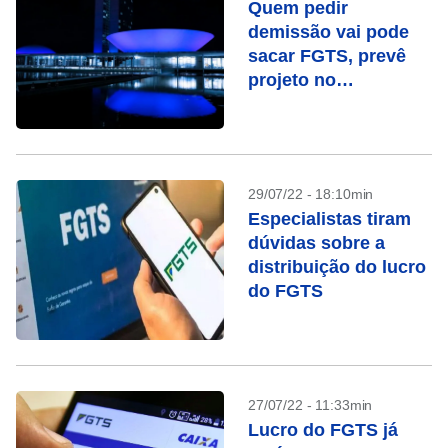
Quem pedir
demissão vai pode
sacar FGTS, prevê
projeto no
Congresso
29/07/22 - 18:10min
Especialistas tiram
dúvidas sobre a
distribuição do lucro
do FGTS
27/07/22 - 11:33min
Lucro do FGTS já