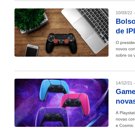
10/03/22 
Bolso
de IP
O presiden
novos cor
sobre os 
10 pontos 
14/12/21 
Game
novas
A Playsta
novas cor
e Cosmic 