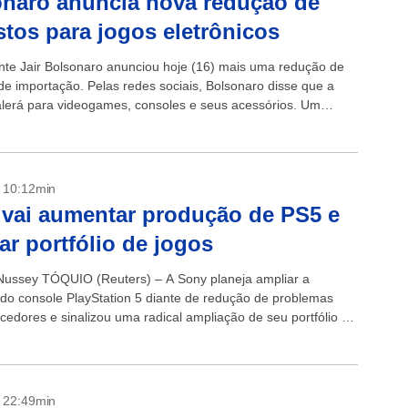
naro anuncia nova redução de
tos para jogos eletrônicos
nte Jair Bolsonaro anunciou hoje (16) mais uma redução de
de importação. Pelas redes sociais, Bolsonaro disse que a
lerá para videogames, consoles e seus acessórios. Um
ionário: 50 anos de videogames...
- 10:12min
vai aumentar produção de PS5 e
ar portfólio de jogos
ussey TÓQUIO (Reuters) – A Sony planeja ampliar a
do console PlayStation 5 diante de redução de problemas
cedores e sinalizou uma radical ampliação de seu portfólio de
, incluindo...
- 22:49min