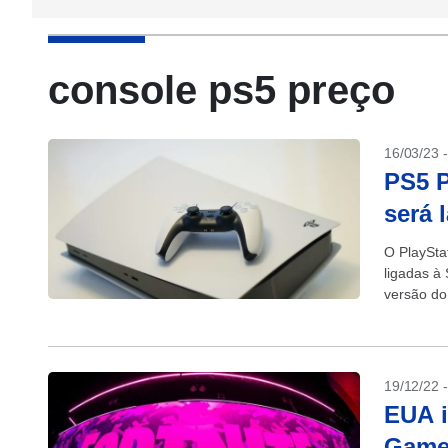
console ps5 preço
16/03/23 
PS5 P
será 
O PlaySta
ligadas à
versão do
19/12/22 
EUA i
Game