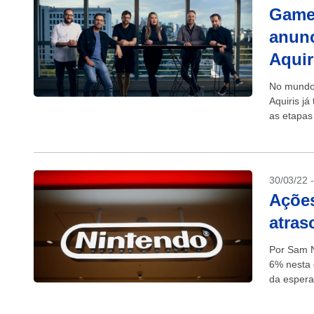
Game
anunc
Aquir
No mundo 
Aquiris j
as etapas
interativo 
30/03/22 
Açõe
atras
Por Sam N
6% nesta 
da espera
2023. A q