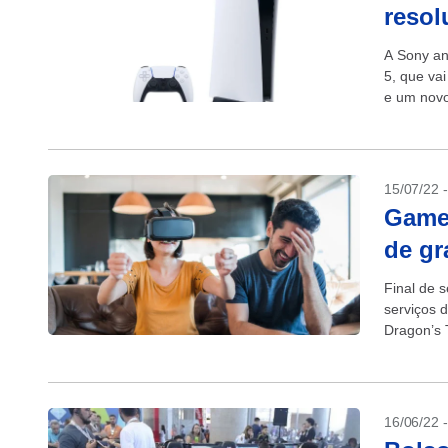
resol
A Sony an
5, que va
e um novo
versões;..
15/07/22 
Games
de gr
Final de 
serviços 
Dragon’s 
próximos d
16/06/22 