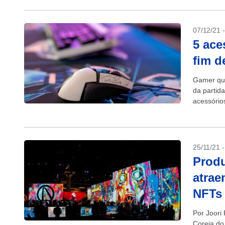
07/12/21 
5 ace
fim d
Gamer que
da partid
acessório
25/11/21 
Produ
atrae
NFTs 
Por Joori
Coreia do