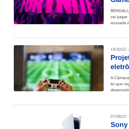
BENGALURU
vai pagar
acusada d
enganar p
19/10/22 
Proje
eletr
A Câmara 
lei que r
desenvolv
2796/21, 
07/09/22 
Sony 