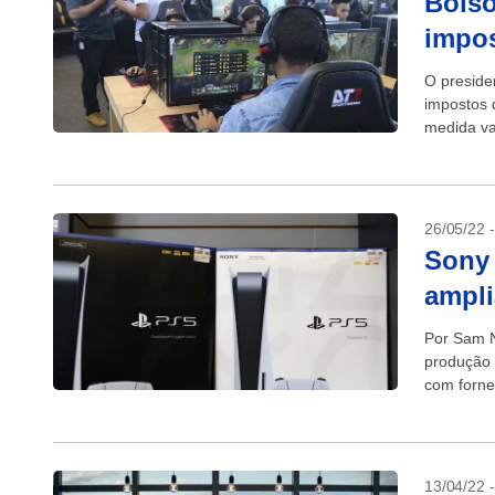
Bolso
impos
O preside
impostos 
medida va
tiozão bil
26/05/22 
Sony 
ampli
Por Sam N
produção 
com forne
videogames
13/04/22 