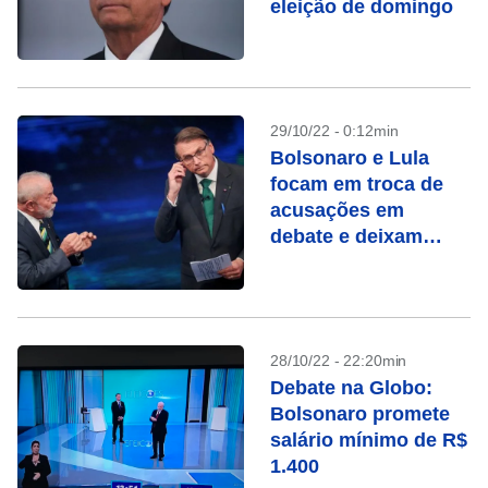
eleição de domingo
29/10/22 - 0:12min
Bolsonaro e Lula
focam em troca de
acusações em
debate e deixam
propostas de lado
28/10/22 - 22:20min
Debate na Globo:
Bolsonaro promete
salário mínimo de R$
1.400