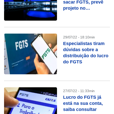
sacar FGTS, prevê
projeto no
Congresso
29/07/22 - 18:10min
Especialistas tiram
dúvidas sobre a
distribuição do lucro
do FGTS
27/07/22 - 11:33min
Lucro do FGTS já
está na sua conta,
saiba consultar