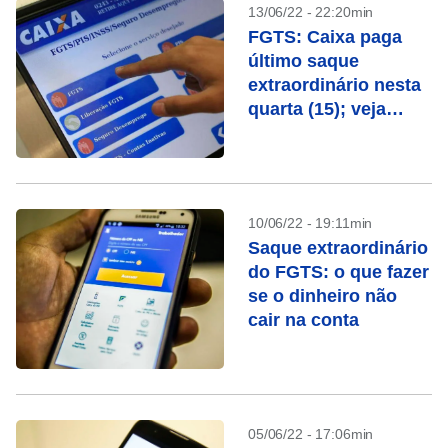
13/06/22 - 22:20min
FGTS: Caixa paga
último saque
extraordinário nesta
quarta (15); veja
quem recebe
10/06/22 - 19:11min
Saque extraordinário
do FGTS: o que fazer
se o dinheiro não
cair na conta
05/06/22 - 17:06min