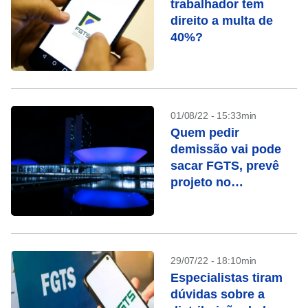
trabalhador tem
direito a multa de
40%?
01/08/22 - 15:33min
Quem pedir
demissão vai pode
sacar FGTS, prevê
projeto no
Congresso
29/07/22 - 18:10min
Especialistas tiram
dúvidas sobre a