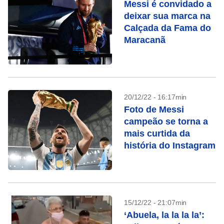
Messi é convidado a
deixar sua marca na
Calçada da Fama do
Maracanã
20/12/22 - 16:17min
Foto de Messi
campeão se torna a
mais curtida da
história do Instagram
15/12/22 - 21:07min
‘Abuela, la la la la’: