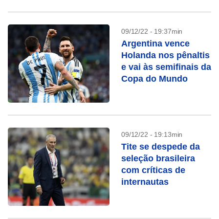
09/12/22 - 19:37min
Argentina vence
Holanda nos pênaltis
e vai às semifinais da
Copa do Mundo
09/12/22 - 19:13min
Tite se despede da
seleção brasileira
com críticas de
internautas