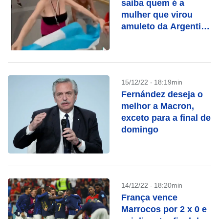
saiba quem é a
mulher que virou
amuleto da Argentina
e viralizou na
Internet
15/12/22 - 18:19min
Fernández deseja o
melhor a Macron,
exceto para a final de
domingo
14/12/22 - 18:20min
França vence
Marrocos por 2 x 0 e