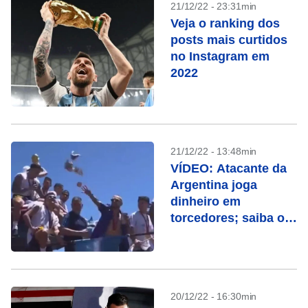
21/12/22 - 23:31min
Veja o ranking dos
posts mais curtidos
no Instagram em
2022
21/12/22 - 13:48min
VÍDEO: Atacante da
Argentina joga
dinheiro em
torcedores; saiba o
salário dos
jogadores
20/12/22 - 16:30min