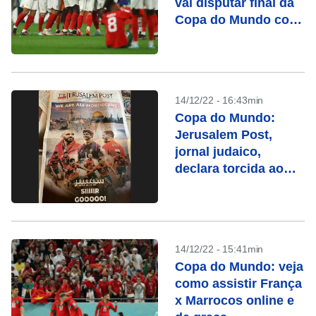
vai disputar final da
Copa do Mundo com
Argentina
14/12/22 - 16:43min
Copa do Mundo:
Jerusalem Post,
jornal judaico,
declara torcida ao
Marrocos
14/12/22 - 15:41min
Copa do Mundo: veja
como assistir França
x Marrocos online e