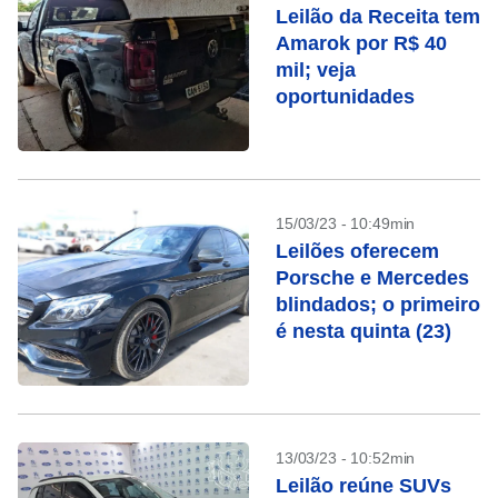
Leilão da Receita tem
Amarok por R$ 40
mil; veja
oportunidades
15/03/23 - 10:49min
Leilões oferecem
Porsche e Mercedes
blindados; o primeiro
é nesta quinta (23)
13/03/23 - 10:52min
Leilão reúne SUVs