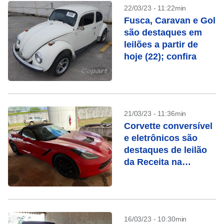
22/03/23 - 11:22min
Fusca, Caravan e Gol
são destaques em
leilões a partir de
hoje (22); confira
21/03/23 - 11:36min
Corvette conversível
e eletrônicos são
destaques de leilão
da Receita na
semana que vem
16/03/23 - 10:30min