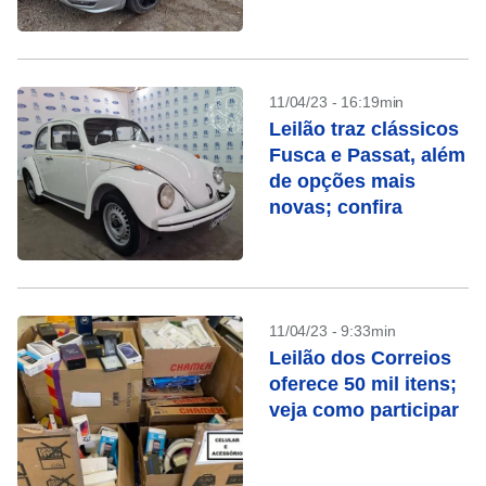
11/04/23 - 16:19min
Leilão traz clássicos
Fusca e Passat, além
de opções mais
novas; confira
11/04/23 - 9:33min
Leilão dos Correios
oferece 50 mil itens;
veja como participar