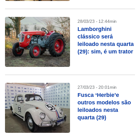
28/03/23 - 12:44min
Lamborghini
clássico será
leiloado nesta quarta
(29): sim, é um trator
27/03/23 - 20:01min
Fusca ‘Herbie’e
outros modelos são
leiloados nesta
quarta (29)