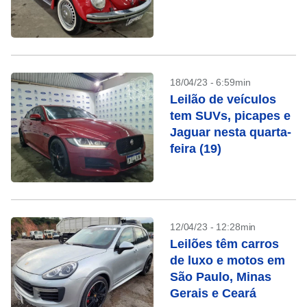
18/04/23 - 6:59min
Leilão de veículos
tem SUVs, picapes e
Jaguar nesta quarta-
feira (19)
12/04/23 - 12:28min
Leilões têm carros
de luxo e motos em
São Paulo, Minas
Gerais e Ceará