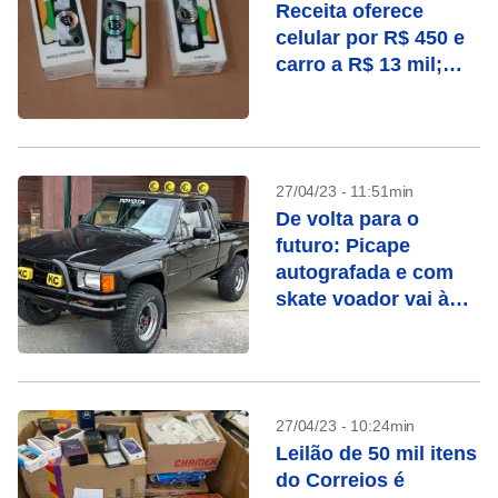
Receita oferece
celular por R$ 450 e
carro a R$ 13 mil;
confira como
participar
27/04/23 - 11:51min
De volta para o
futuro: Picape
autografada e com
skate voador vai à
leilão nos EUA
27/04/23 - 10:24min
Leilão de 50 mil itens
do Correios é