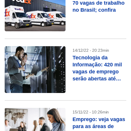
70 vagas de trabalho
no Brasil; confira
14/12/22 - 20:23min
Tecnologia da
Informação: 420 mil
vagas de emprego
serão abertas até
2025
15/11/22 - 10:26min
Emprego: veja vagas
para as áreas de