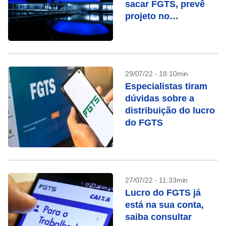
sacar FGTS, prevê
projeto no
Congresso
29/07/22 - 18:10min
Especialistas tiram
dúvidas sobre a
distribuição do lucro
do FGTS
27/07/22 - 11:33min
Lucro do FGTS já
está na sua conta,
saiba consultar