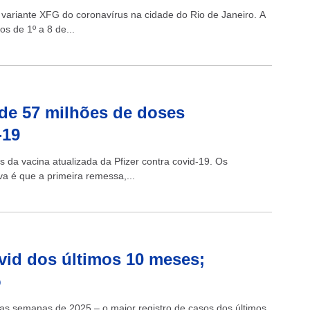
variante XFG do coronavírus na cidade do Rio de Janeiro. A
os de 1º a 8 de...
 de 57 milhões de doses
-19
 da vacina atualizada da Pfizer contra covid-19. Os
a é que a primeira remessa,...
ovid dos últimos 10 meses;
o
iras semanas de 2025 – o maior registro de casos dos últimos