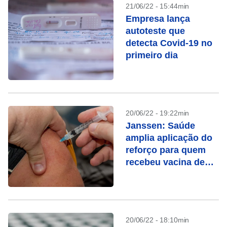
21/06/22 - 15:44min
Empresa lança
autoteste que
detecta Covid-19 no
primeiro dia
20/06/22 - 19:22min
Janssen: Saúde
amplia aplicação do
reforço para quem
recebeu vacina de
dose única
20/06/22 - 18:10min