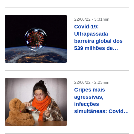
22/06/22 - 3:31min
Covid-19:
Ultrapassada
barreira global dos
539 milhões de
casos
22/06/22 - 2:23min
Gripes mais
agressivas,
infecções
simultâneas: Covid
alterou o
comportamento dos
vírus