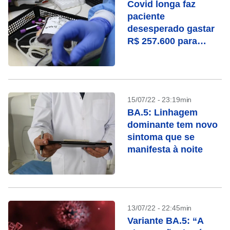
Covid longa faz
paciente
desesperado gastar
R$ 257.600 para
“lavar” o sangue na
Alemanha
15/07/22 - 23:19min
BA.5: Linhagem
dominante tem novo
sintoma que se
manifesta à noite
13/07/22 - 22:45min
Variante BA.5: “A