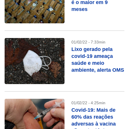
é o maior em 9
meses
01/02/22 - 7:33min
Lixo gerado pela
covid-19 ameaça
saúde e meio
ambiente, alerta OMS
01/02/22 - 4:25min
Covid-19: Mais de
60% das reações
adversas à vacina