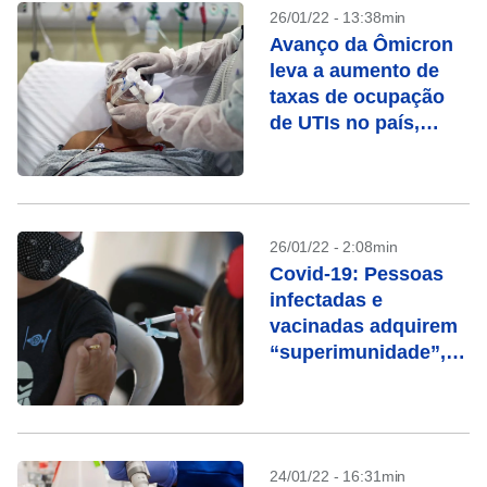
26/01/22 - 13:38min
Avanço da Ômicron
leva a aumento de
taxas de ocupação
de UTIs no país,
aponta Fiocruz
26/01/22 - 2:08min
Covid-19: Pessoas
infectadas e
vacinadas adquirem
“superimunidade”,
diz estudo
24/01/22 - 16:31min