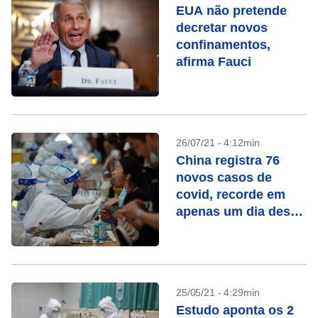
EUA não pretende
decretar novos
confinamentos,
afirma Fauci
26/07/21 - 4:12min
China registra 76
novos casos de
covid, recorde em
apenas um dia desde
janeiro
25/05/21 - 4:29min
Estudo aponta os 2