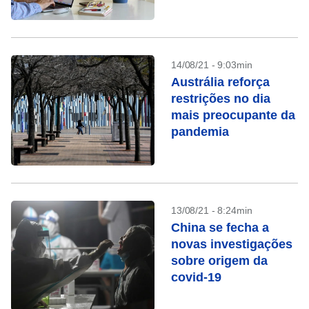
14/08/21 - 9:03min
Austrália reforça
restrições no dia
mais preocupante da
pandemia
13/08/21 - 8:24min
China se fecha a
novas investigações
sobre origem da
covid-19