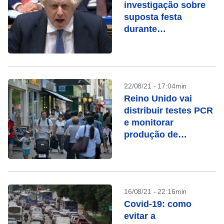
investigação sobre
suposta festa
durante
confinamento e pede
desculpas
22/08/21 - 17:04min
Reino Unido vai
distribuir testes PCR
e monitorar
produção de
anticorpos
16/08/21 - 22:16min
Covid-19: como
evitar a