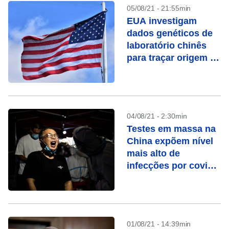
05/08/21 - 21:55min
EUA investigam
dados genéticos de
laboratório chinês
para traçar origem da
Covid-19
04/08/21 - 2:30min
Testes em massa na
China expõem nível
mais alto de
infecções por covid
desde janeiro
01/08/21 - 14:39min