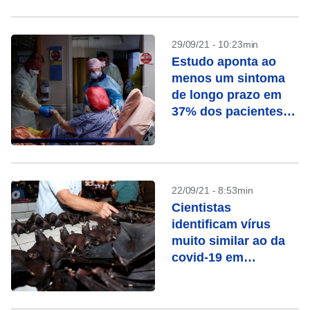
29/09/21 - 10:23min
Estudo aponta ao
menos um sintoma
de longo prazo em
37% dos pacientes
de Covid-19
22/09/21 - 8:53min
Cientistas
identificam vírus
muito similar ao da
covid-19 em
morcegos no Laos