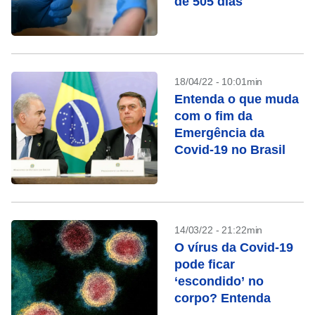
de 505 dias
18/04/22 - 10:01min
Entenda o que muda
com o fim da
Emergência da
Covid-19 no Brasil
14/03/22 - 21:22min
O vírus da Covid-19
pode ficar
‘escondido’ no
corpo? Entenda