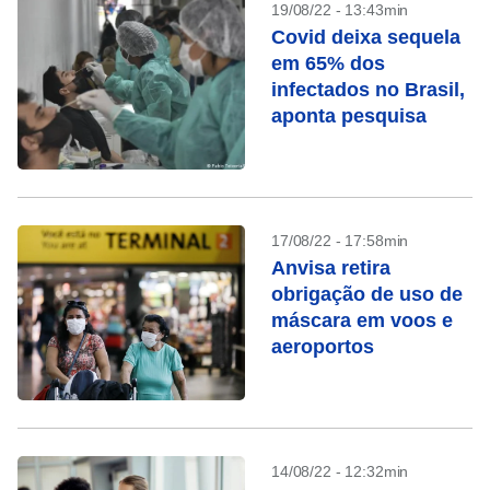
19/08/22 - 13:43min
Covid deixa sequela
em 65% dos
infectados no Brasil,
aponta pesquisa
17/08/22 - 17:58min
Anvisa retira
obrigação de uso de
máscara em voos e
aeroportos
14/08/22 - 12:32min