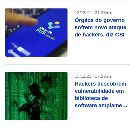
13/12/21 - 21:36min
Órgãos do governo
sofrem novo ataque
de hackers, diz GSI
13/12/21 - 17:29min
Hackers descobrem
vulnerabilidade em
biblioteca de
software amplamente
usada Log4j