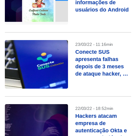
informações de
usuários do Android
23/03/22 - 11:16min
Conecte SUS
apresenta falhas
depois de 3 meses
de ataque hacker, diz
jornal
22/03/22 - 18:52min
Hackers atacam
empresa de
autenticação Okta e