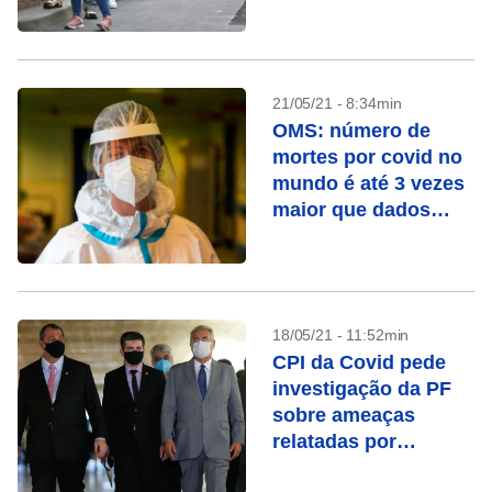
de covid-19
21/05/21 - 8:34min
OMS: número de
mortes por covid no
mundo é até 3 vezes
maior que dados
oficiais
18/05/21 - 11:52min
CPI da Covid pede
investigação da PF
sobre ameaças
relatadas por
senadores