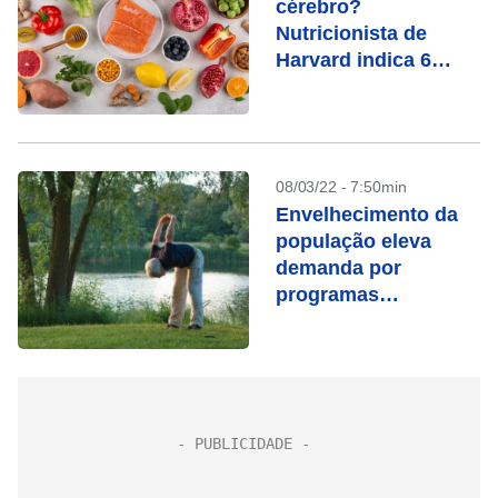
cérebro?
Nutricionista de
Harvard indica 6
alimentos
08/03/22 - 7:50min
Envelhecimento da
população eleva
demanda por
programas
habitacionais para
idosos