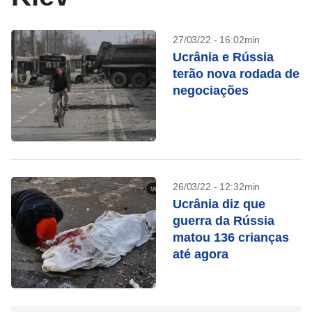
27/03/22 - 16:02min
Ucrânia e Rússia
terão nova rodada de
negociações
26/03/22 - 12:32min
Ucrânia diz que
guerra da Rússia
matou 136 crianças
até agora