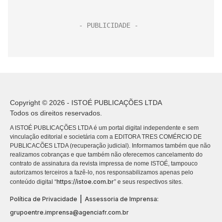
Copyright © 2026 - ISTOÉ PUBLICAÇÕES LTDA
Todos os direitos reservados.
A ISTOÉ PUBLICAÇÕES LTDA é um portal digital independente e sem
vinculação editorial e societária com a EDITORA TRES COMÉRCIO DE
PUBLICACÕES LTDA (recuperação judicial). Informamos também que não
realizamos cobranças e que também não oferecemos cancelamento do
contrato de assinatura da revista impressa de nome ISTOÉ, tampouco
autorizamos terceiros a fazê-lo, nos responsabilizamos apenas pelo
https://istoe.com.br
conteúdo digital “
” e seus respectivos sites.
|
Política de Privacidade
Assessoria de Imprensa:
grupoentre.imprensa@agenciafr.com.br