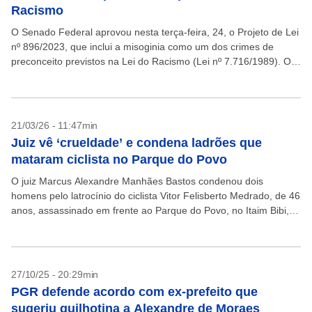
Racismo
O Senado Federal aprovou nesta terça-feira, 24, o Projeto de Lei
nº 896/2023, que inclui a misoginia como um dos crimes de
preconceito previstos na Lei do Racismo (Lei nº 7.716/1989). O
texto, de...
21/03/26 - 11:47min
Juiz vê ‘crueldade’ e condena ladrões que
mataram ciclista no Parque do Povo
O juiz Marcus Alexandre Manhães Bastos condenou dois
homens pelo latrocínio do ciclista Vitor Felisberto Medrado, de 46
anos, assassinado em frente ao Parque do Povo, no Itaim Bibi,
zona oeste da capital paulista,...
27/10/25 - 20:29min
PGR defende acordo com ex-prefeito que
sugeriu guilhotina a Alexandre de Moraes