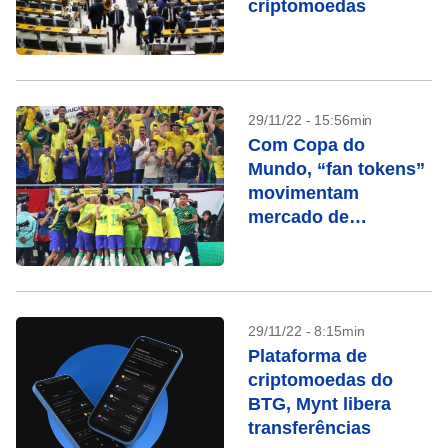
criptomoedas
29/11/22 - 15:56min
Com Copa do
Mundo, “fan tokens”
movimentam
mercado de
criptomoedas
29/11/22 - 8:15min
Plataforma de
criptomoedas do
BTG, Mynt libera
transferências