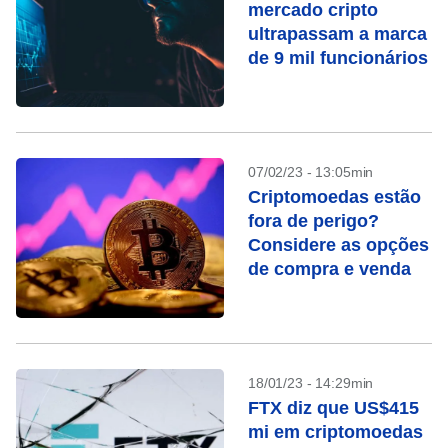
mercado cripto
ultrapassam a marca
de 9 mil funcionários
07/02/23 - 13:05min
Criptomoedas estão
fora de perigo?
Considere as opções
de compra e venda
18/01/23 - 14:29min
FTX diz que US$415
mi em criptomoedas