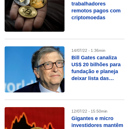
trabalhadores
remotos pagos com
criptomoedas
14/07/22 - 1:36min
Bill Gates canaliza
US$ 20 bilhões para
fundação e planeja
deixar lista das
pessoas mais ricas
12/07/22 - 15:50min
Gigantes e micro
investidores mantêm