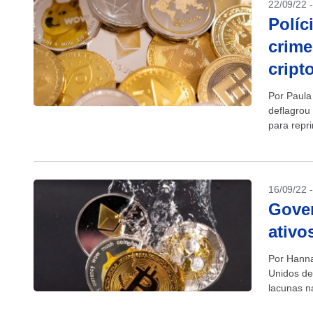
22/09/22 
Políc
crime
cript
Por Paula
deflagrou
para repr
associaçã
16/09/22 
Gover
ativo
Por Hanna
Unidos dev
lacunas n
nesta sext