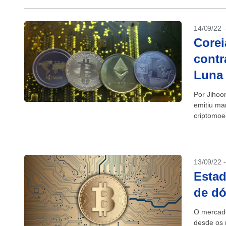
14/09/22 
Corei
contr
Luna
Por Jihoo
emitiu ma
criptomoe
ativos digi
13/09/22 
Estad
de dó
O mercado
desde os 