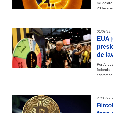
mil dólar
28 fevere
01/09/22 
EUA p
presi
de la
Por Angus
federais 
criptomoe
controle c
27/08/22 
Bitco