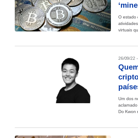
‘mine
O estado 
atividade
virtuais 
estado...
26/09/22 
Quem
cript
paíse
Um dos no
aclamado 
Do Kwon m
criptomoe