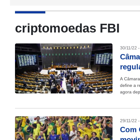
criptomoedas FBI
30/11/22 
Câmar
regul
A Câmara 
define a 
agora dep
Lei 4401/2
29/11/22 
Com 
movi