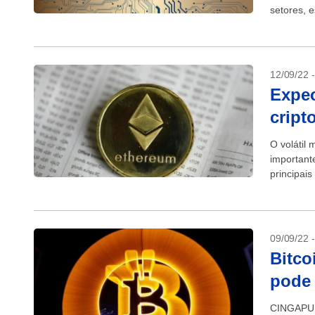
setores, 
contrário p
12/09/22 
Expec
crip
O volátil
important
principai
reduzir o..
09/09/22 
Bitco
pode 
CINGAPURA