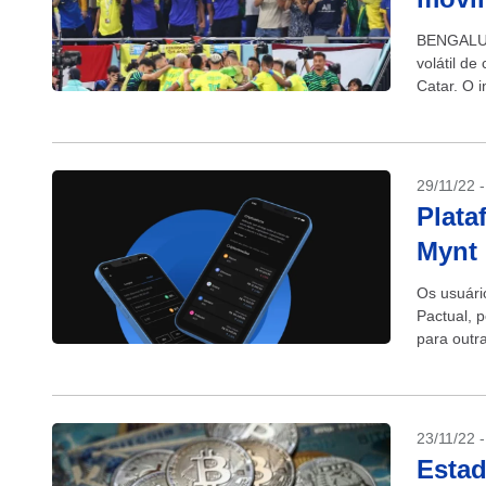
BENGALURU
volátil d
Catar. O 
vinculado
29/11/22 
Plata
Mynt 
Os usuári
Pactual, 
para outra
estará dis
23/11/22 
Estad