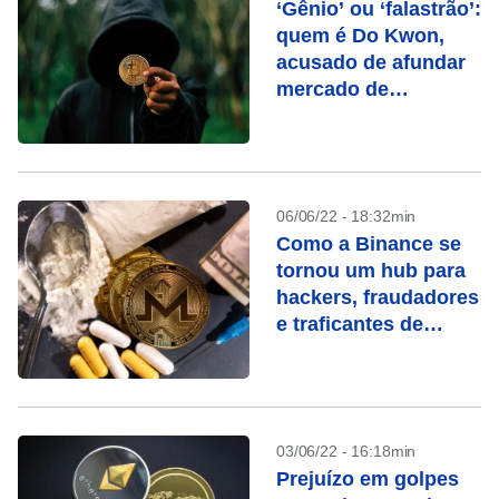
‘Gênio’ ou ‘falastrão’:
quem é Do Kwon,
acusado de afundar
mercado de
criptomoedas
06/06/22 - 18:32min
Como a Binance se
tornou um hub para
hackers, fraudadores
e traficantes de
drogas
03/06/22 - 16:18min
Prejuízo em golpes