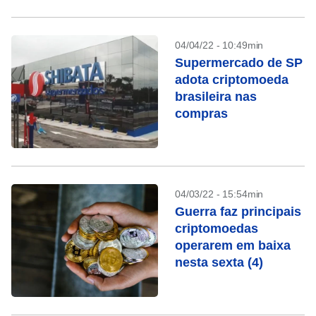
04/04/22 - 10:49min
Supermercado de SP
adota criptomoeda
brasileira nas
compras
04/03/22 - 15:54min
Guerra faz principais
criptomoedas
operarem em baixa
nesta sexta (4)