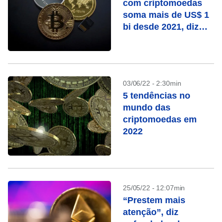
com criptomoedas
soma mais de US$ 1
bi desde 2021, diz
agência dos EUA
03/06/22 - 2:30min
5 tendências no
mundo das
criptomoedas em
2022
25/05/22 - 12:07min
“Prestem mais
atenção”, diz