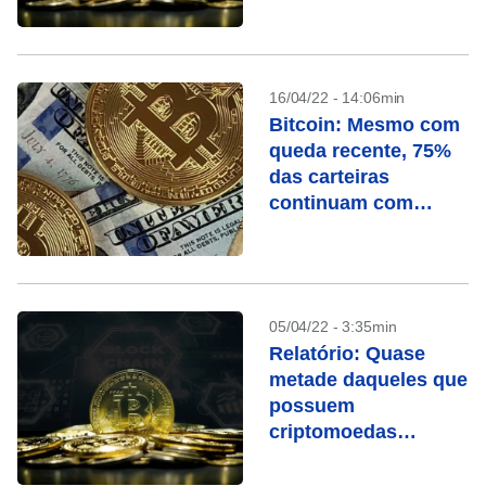
Brasil
16/04/22 - 14:06min
Bitcoin: Mesmo com
queda recente, 75%
das carteiras
continuam com
lucro, diz pesquisa
05/04/22 - 3:35min
Relatório: Quase
metade daqueles que
possuem
criptomoedas
comprou em 2021