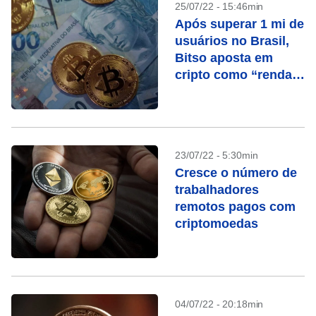
25/07/22 - 15:46min
Após superar 1 mi de
usuários no Brasil,
Bitso aposta em
cripto como “renda
fixa”
23/07/22 - 5:30min
Cresce o número de
trabalhadores
remotos pagos com
criptomoedas
04/07/22 - 20:18min