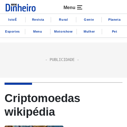
Menu
IstoÉ
Revista
Rural
Gente
Planeta
Esportes
Menu
Motorshow
Mulher
Pet
Criptomoedas
wikipédia