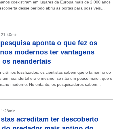
anos coexistiram em lugares da Europa mais de 2.000 anos
descoberta desse período abriu as portas para possíveis
 aprendizados ou...
- 21:40min
pesquisa aponta o que fez os
nos modernos ter vantagens
 os neandertais
r crânios fossilizados, os cientistas sabem que o tamanho do
e um neandertal era o mesmo, se não um pouco maior, que o
ano moderno. No entanto, os pesquisadores sabem...
- 1:28min
istas acreditam ter descoberto
l do predador mais antigo do