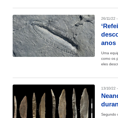
26/11/22 
‘Refe
desco
anos
Uma equip
como os p
eles desc
encontrad
13/10/22 
Neand
duran
Segundo u