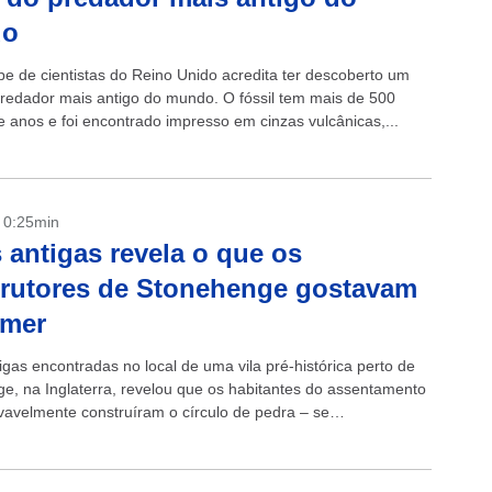
do
e de cientistas do Reino Unido acredita ter descoberto um
 predador mais antigo do mundo. O fóssil tem mais de 500
e anos e foi encontrado impresso em cinzas vulcânicas,...
- 0:25min
 antigas revela o que os
rutores de Stonehenge gostavam
omer
igas encontradas no local de uma vila pré-histórica perto de
e, na Inglaterra, revelou que os habitantes do assentamento
vavelmente construíram o círculo de pedra – se
ram com os órgãos...