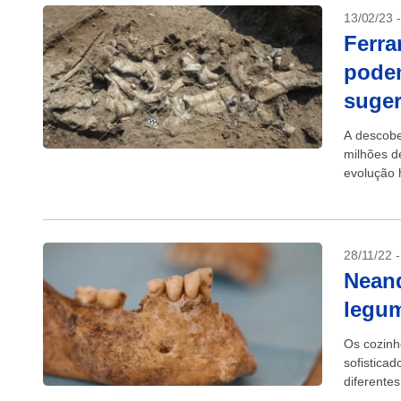
13/02/23 
Ferra
podem
suger
A descobe
milhões d
evolução 
28/11/22 
Neand
legum
Os cozinh
sofistica
diferente
a análise 