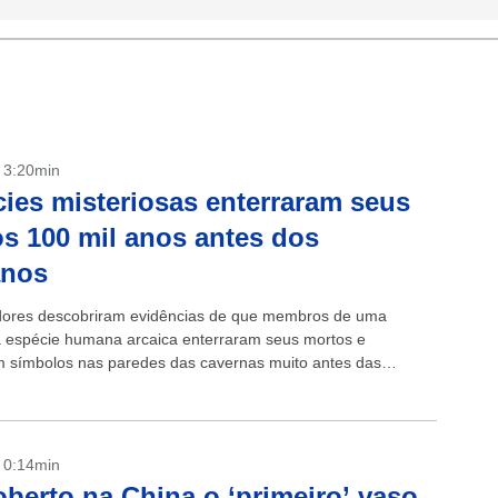
- 3:20min
ies misteriosas enterraram seus
s 100 mil anos antes dos
nos
ores descobriram evidências de que membros de uma
a espécie humana arcaica enterraram seus mortos e
m símbolos nas paredes das cavernas muito antes das
 evidências de enterros por humanos modernos. Os cérebros
es...
- 0:14min
berto na China o ‘primeiro’ vaso