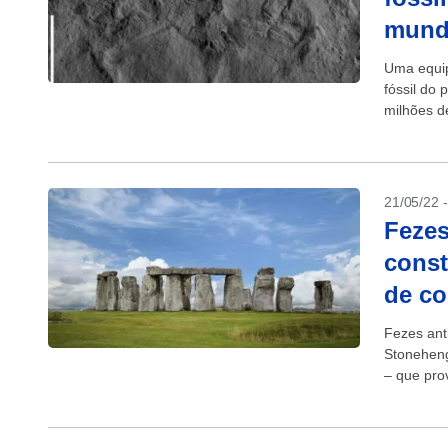
mun
Uma equip
fóssil do
milhões d
21/05/22 
Fezes
const
de c
Fezes ant
Stoneheng
– que pro
banquetea