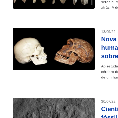
seres hum
atrás. A 
trocas de
13/09/22 
Nova 
huma
sobre
Ao estuda
cérebro d
de um hum
30/07/22 
Cient
fóssi