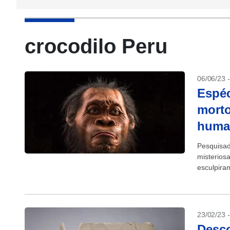
crocodilo Peru
06/06/23 
Espéc
morto
huma
Pesquisad
misterios
esculpira
primeiras
pertencent
23/02/23 
Desco