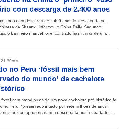
ário com descarga de 2.400 anos
anitário com descarga de 2.400 anos foi descoberto na
 chinesa de Shaanxi, informou o China Daily. Segundo
stas, o banheiro manual foi encontrado nas ruínas de um
ocalizado em Yueyang, que...
- 21:30min
o no Peru ‘fóssil mais bem
rvado do mundo’ de cachalote
istórico
 fóssil com mandíbulas de um novo cachalote pré-histórico foi
o no Peru, “preservado intacto por sete milhões de anos”,
ientistas que apresentaram a descoberta nesta quarta-feira
ma. “Este é...