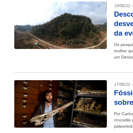
19/05/22 
Desco
desve
da e
Os pesqui
mulher qu
um Deniso
identifica
17/05/22 
Fóssi
sobre
Por Carlo
crocodilo
paleontol
todos...