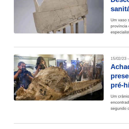
sanit
Um vaso s
província
especiali
palácio l
15/02/23 
Achad
prese
pré-h
Um crânio
encontrad
segundo c
(15) em Li