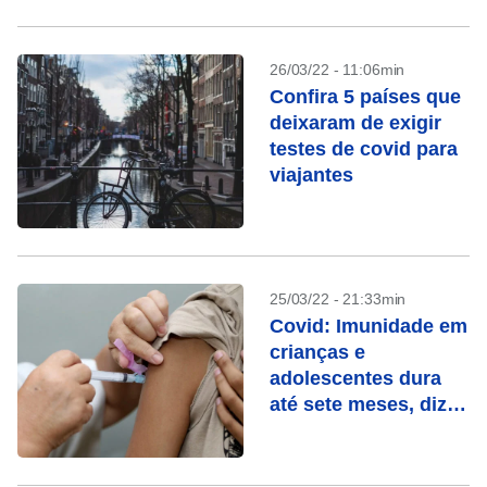
26/03/22 - 11:06min
Confira 5 países que
deixaram de exigir
testes de covid para
viajantes
25/03/22 - 21:33min
Covid: Imunidade em
crianças e
adolescentes dura
até sete meses, diz
estudo