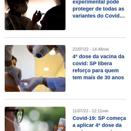
experimental pode
proteger de todas as
variantes do Covid-
19
22/07/22 - 14:48min
4ª dose da vacina da
covid: SP libera
reforço para quem
tem mais de 30 anos
11/07/22 - 12:11min
Covid-19: SP começa
a aplicar 4ª dose da