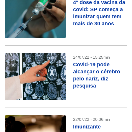
4ª dose da vacina da
covid: SP começa a
imunizar quem tem
mais de 30 anos
24/07/22 - 15:25min
Covid-19 pode
alcançar o cérebro
pelo nariz, diz
pesquisa
22/07/22 - 20:36min
Imunizante