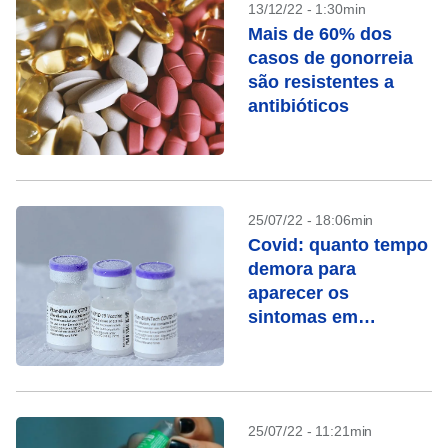
13/12/22 - 1:30min
Mais de 60% dos
casos de gonorreia
são resistentes a
antibióticos
25/07/22 - 18:06min
Covid: quanto tempo
demora para
aparecer os
sintomas em
vacinados?
25/07/22 - 11:21min