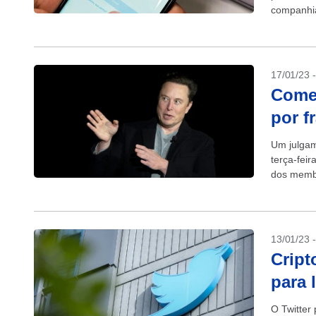
companhia
tecnologia
17/01/23 
Come
por f
Um julgam
terça-fei
dos membr
13/01/23 
Cript
para 
O Twitter