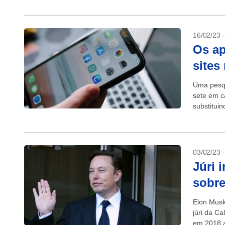
16/02/23 
Os ap
sites
Uma pesqu
sete em c
substitui
para abso
03/02/23 
Júri 
sobre
Elon Musk
júri da Ca
em 2018 a