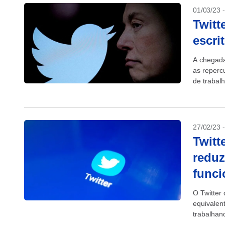
01/03/23 
Twitt
escri
A chegada
as reperc
de trabalh
27/02/23 
Twitt
reduz
funci
O Twitter 
equivalen
trabalhan
The New Y