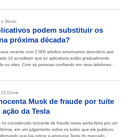
- 1:36min
licativos podem substituir os
 na próxima década?
isa recente com 2.000 adultos americanos descobriu que
ada 10 acreditam que os aplicativos estão gradualmente
ndo os sites. Com as pessoas confiando em seus telefones
lutamente tudo, não é surpresa...
- 22:01min
inocenta Musk de fraude por tuíte
 ação da Tesla
 foi considerado inocente de fraude nesta sexta-feira por um
lifórnia, em um julgamento sobre os tuítes que ele publicou
firmando que iria retirar a empresa Tesla do mercado...