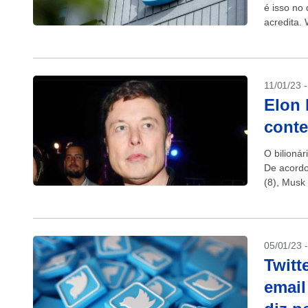
é isso no
acredita.
compra de
11/01/23 
Elon
conte
O bilioná
De acordo
(8), Musk
plataforma
05/01/23 
Twitt
email