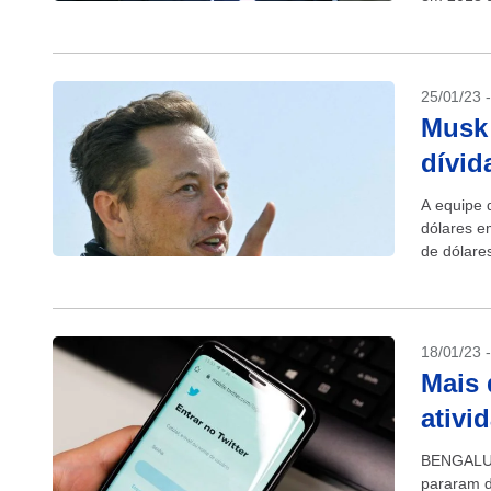
25/01/23 
Musk 
dívid
A equipe 
dólares e
de dólares
18/01/23 
Mais 
ativi
BENGALURU
pararam d