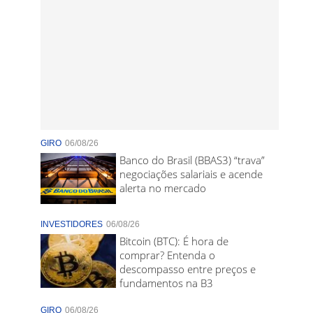
GIRO
06/08/26
Banco do Brasil (BBAS3) “trava”
negociações salariais e acende
alerta no mercado
INVESTIDORES
06/08/26
Bitcoin (BTC): É hora de
comprar? Entenda o
descompasso entre preços e
fundamentos na B3
GIRO
06/08/26