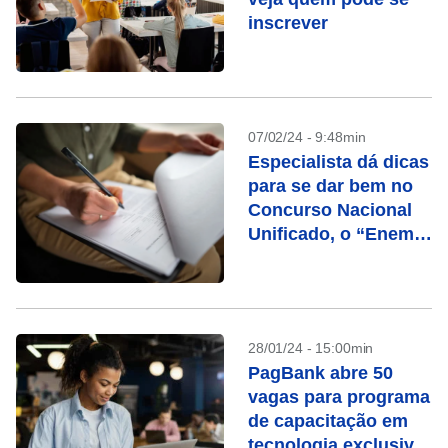
inscrever
07/02/24 - 9:48min
Especialista dá dicas
para se dar bem no
Concurso Nacional
Unificado, o “Enem”
dos concursos
28/01/24 - 15:00min
PagBank abre 50
vagas para programa
de capacitação em
tecnologia exclusivo