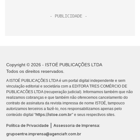
Copyright © 2026 - ISTOÉ PUBLICAÇÕES LTDA
Todos os direitos reservados.
A ISTOÉ PUBLICAÇÕES LTDA é um portal digital independente e sem
vinculação editorial e societária com a EDITORA TRES COMÉRCIO DE
PUBLICACÕES LTDA (recuperação judicial). Informamos também que não
realizamos cobranças e que também não oferecemos cancelamento do
contrato de assinatura da revista impressa de nome ISTOÉ, tampouco
autorizamos terceiros a fazê-lo, nos responsabilizamos apenas pelo
https://istoe.com.br
conteúdo digital “
” e seus respectivos sites.
|
Política de Privacidade
Assessoria de Imprensa:
grupoentre.imprensa@agenciafr.com.br