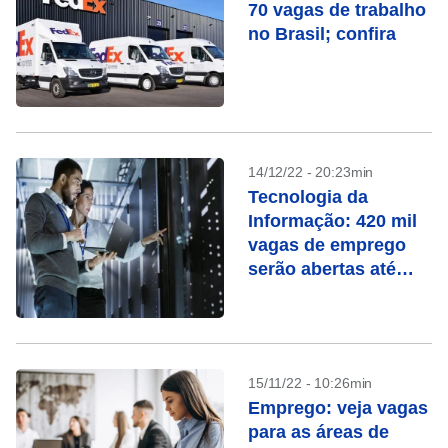
70 vagas de trabalho
no Brasil; confira
14/12/22 - 20:23min
Tecnologia da
Informação: 420 mil
vagas de emprego
serão abertas até
2025
15/11/22 - 10:26min
Emprego: veja vagas
para as áreas de