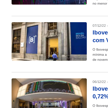
no menor 
07/12/22 
Ibove
com V
O Ibovesp
mínima a 
de novemb
desempenh
06/12/22 
Ibove
0,72%
O Ibovesp