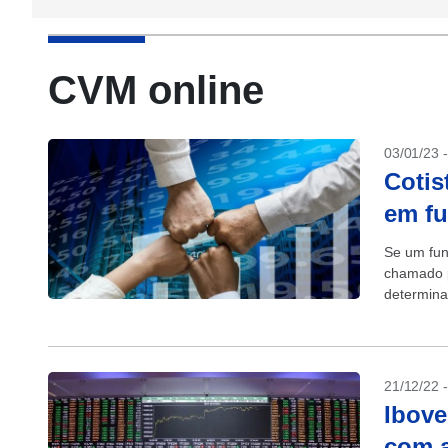
CVM online
03/01/23 
Cotis
em fu
Se um fund
chamado p
determina
(CVM),...
21/12/22 
Ibove
com a