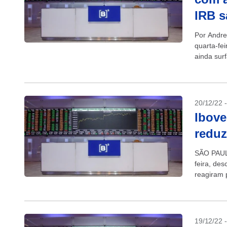
IRB s
Por Andre
quarta-fe
ainda sur
Transição
20/12/22 
Ibove
reduz
SÃO PAULO
feira, de
reagiram 
reduzir a 
19/12/22 