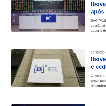
Ibove
após 
SÃO PAULO
sessão já 
suporte do
16/12/22 
Ibove
e ced
O dia e a
prevaleci
dezembro,