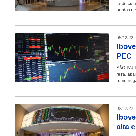
tarde com
perdas nes
05/12/22 
Ibove
PEC
SÃO PAUL
feira, ab
rumo nega
enquanto 
02/12/22 
Ibove
alta 