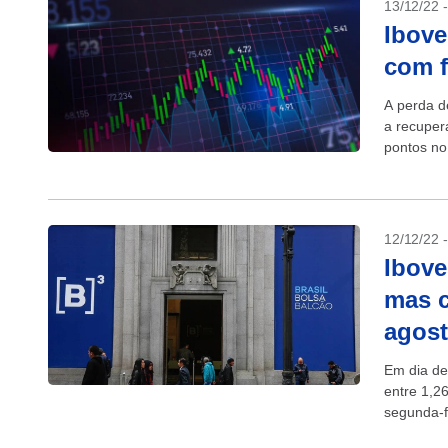
13/12/22 
Ibove
com 
A perda d
a recuper
pontos no
12/12/22 
Ibove
mas c
agos
Em dia de
entre 1,2
segunda-f