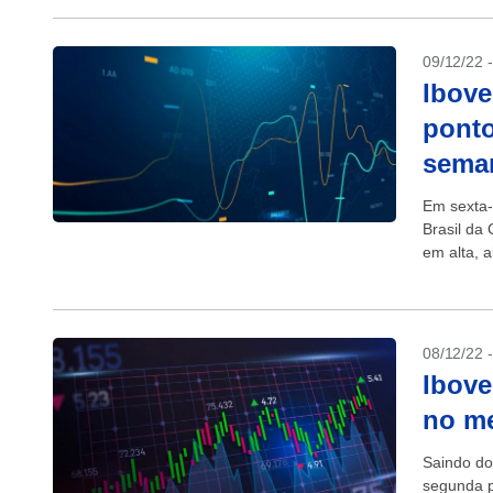
09/12/22 
Ibove
ponto
sema
Em sexta-
Brasil da 
em alta, 
chegado..
08/12/22 
Ibove
no me
Saindo do
segunda p