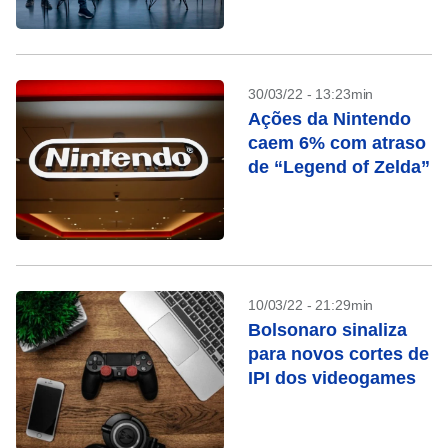
brasileira Aquiris
30/03/22 - 13:23min
Ações da Nintendo
caem 6% com atraso
de “Legend of Zelda”
10/03/22 - 21:29min
Bolsonaro sinaliza
para novos cortes de
IPI dos videogames