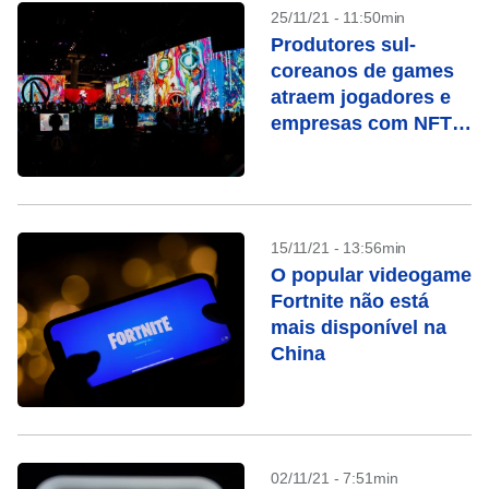
25/11/21 - 11:50min
Produtores sul-
coreanos de games
atraem jogadores e
empresas com NFTs
e criptomoedas
15/11/21 - 13:56min
O popular videogame
Fortnite não está
mais disponível na
China
02/11/21 - 7:51min