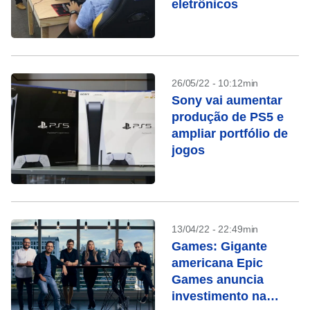
eletrônicos
26/05/22 - 10:12min
Sony vai aumentar
produção de PS5 e
ampliar portfólio de
jogos
13/04/22 - 22:49min
Games: Gigante
americana Epic
Games anuncia
investimento na