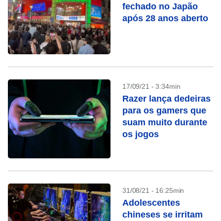
fechado no Japão
após 28 anos aberto
17/09/21 - 3:34min
Razer lança dedeiras
para os gamers que
suam muito durante
os jogos
31/08/21 - 16:25min
Adolescentes
chineses se irritam