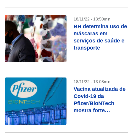
18/11/22 - 13:50min
BH determina uso de
máscaras em
serviços de saúde e
transporte
18/11/22 - 13:08min
Vacina atualizada de
Covid-19 da
Pfizer/BioNTech
mostra forte
resposta contra
BQ.1.1