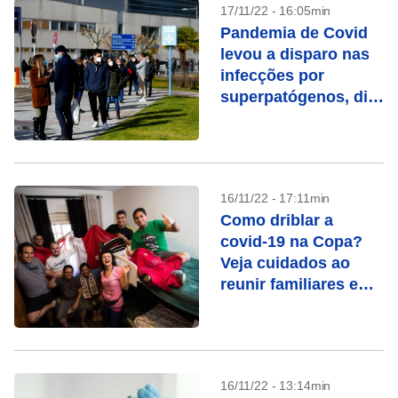
17/11/22 - 16:05min
Pandemia de Covid
levou a disparo nas
infecções por
superpatógenos, diz
agência europeia
16/11/22 - 17:11min
Como driblar a
covid-19 na Copa?
Veja cuidados ao
reunir familiares e
amigos
16/11/22 - 13:14min