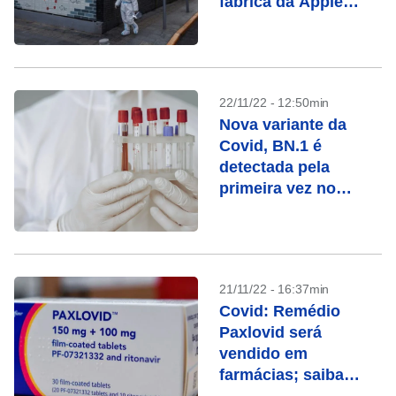
fábrica da Apple
aumenta
preocupação com
economia
22/11/22 - 12:50min
Nova variante da
Covid, BN.1 é
detectada pela
primeira vez no
Brasil
21/11/22 - 16:37min
Covid: Remédio
Paxlovid será
vendido em
farmácias; saiba