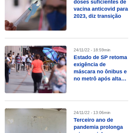
doses suficientes de
vacina anticovid para
2023, diz transição
24/11/22 - 18:59min
Estado de SP retoma
exigência de
máscara no ônibus e
no metrô após alta
da Covid-19
24/11/22 - 13:06min
Terceiro ano de
pandemia prolonga