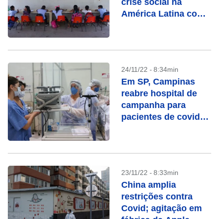
crise social na
América Latina com
efeitos devastadores
na educação, diz
Cepal
24/11/22 - 8:34min
Em SP, Campinas
reabre hospital de
campanha para
pacientes de covid-
19
23/11/22 - 8:33min
China amplia
restrições contra
Covid; agitação em