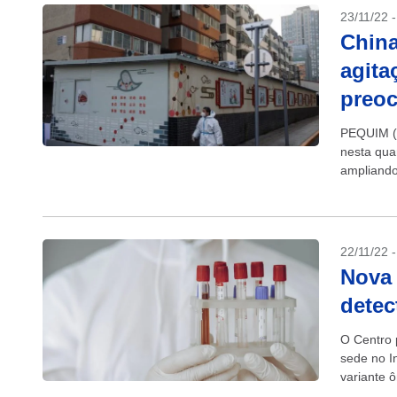
23/11/22 
China
agita
preo
PEQUIM (R
nesta qua
ampliando
novos dist
22/11/22 
Nova 
detec
O Centro 
sede no I
variante 
variante d