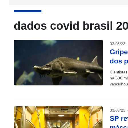
dados covid brasil 2
03/03/23 
Gripe
dos p
Cientista
há 600 mi
vasculhou
03/03/23 
SP re
másca