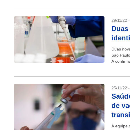
29/11/22 
Duas 
ident
Duas nova
São Paulo
A confirm
casos de..
25/11/22 
Saúde
de va
trans
A equipe d