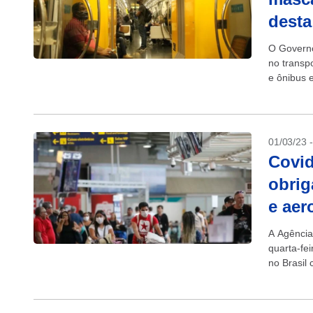
desta
O Governo
no transp
e ônibus e
01/03/23 
Covid
obrig
e aer
A Agência
quarta-fe
no Brasil
porém, ma