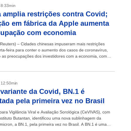
- 8:33min
 amplia restrições contra Covid;
ção em fábrica da Apple aumenta
cupação com economia
euters) – Cidades chinesas impuseram mais restrições
rta-feira para conter o aumento dos casos de coronavírus,
 as preocupações dos investidores com a economia, com
úrbios na maior fábrica de iPhone...
- 12:50min
variante da Covid, BN.1 é
tada pela primeira vez no Brasil
para Vigilância Viral e Avaliação Sorológica (CeVIVAS), com
nstituto Butantan, identificou uma nova sublinhagem da
ômicron, a BN.1, pela primeira vez no Brasil. A BN.1 é uma
erivada...