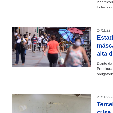
identific
todas as 
24/11/22 
Estad
másca
alta 
Diante da
Prefeitura
obrigatori
24/11/22 
Terce
crise