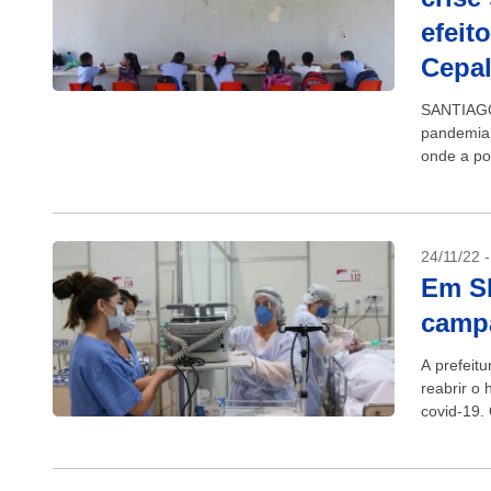
efeit
Cepa
SANTIAGO 
pandemia 
onde a po
enquanto u
24/11/22 
Em SP
campa
A prefeitu
reabrir o
covid-19.
de máscara