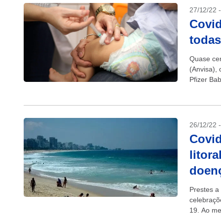
27/12/22 
Covid
todas
Quase cem
(Anvisa), 
Pfizer Bab
26/12/22 
Covid
litor
doen
Prestes a
celebraçõe
19. Ao me