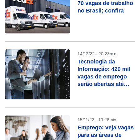
70 vagas de trabalho
no Brasil; confira
14/12/22 - 20:23min
Tecnologia da
Informação: 420 mil
vagas de emprego
serão abertas até
2025
15/11/22 - 10:26min
Emprego: veja vagas
para as áreas de