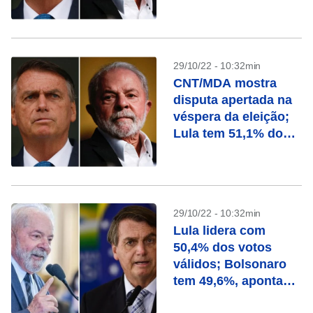
válidos
29/10/22 - 10:32min
CNT/MDA mostra
disputa apertada na
véspera da eleição;
Lula tem 51,1% dos
válidos contra 48,9%
de Bolsonaro
29/10/22 - 10:32min
Lula lidera com
50,4% dos votos
válidos; Bolsonaro
tem 49,6%, aponta
Paraná Pesquisas