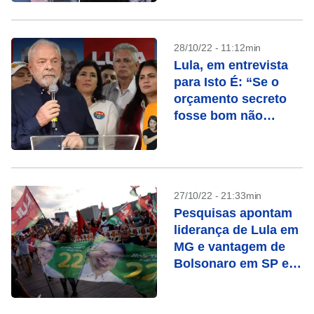
28/10/22 - 11:12min
Lula, em entrevista
para Isto É: “Se o
orçamento secreto
fosse bom não
precisaria ser
secreto”
27/10/22 - 21:33min
Pesquisas apontam
liderança de Lula em
MG e vantagem de
Bolsonaro em SP e
RJ