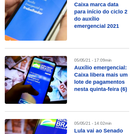
Caixa marca data
para início do ciclo 2
do auxílio
emergencial 2021
05/05/21 - 17:09min
Auxílio emergencial:
Caixa libera mais um
lote de pagamentos
nesta quinta-feira (6)
05/05/21 - 14:02min
Lula vai ao Senado