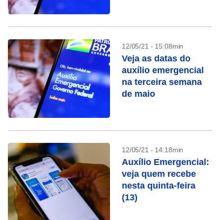
12/05/21 - 15:08min
Veja as datas do
auxílio emergencial
na terceira semana
de maio
12/05/21 - 14:18min
Auxílio Emergencial:
veja quem recebe
nesta quinta-feira
(13)