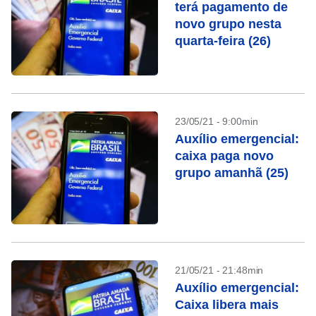
terá pagamento de
novo grupo nesta
quarta-feira (26)
23/05/21 - 9:00min
Auxílio emergencial:
caixa paga novo
grupo amanhã (25)
21/05/21 - 21:48min
Auxílio emergencial:
Caixa libera mais