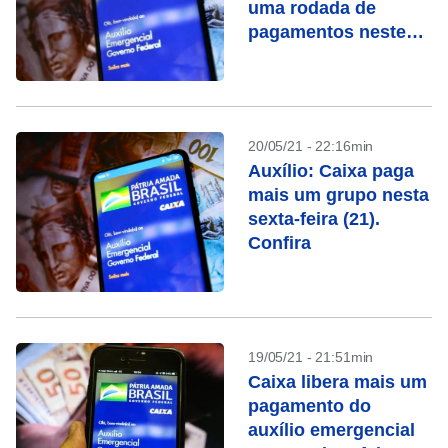
uma rodada de
pagamentos neste
sábado (22)
20/05/21 - 22:16min
Auxílio: Caixa paga
mais um grupo nesta
sexta-feira (21).
Confira
19/05/21 - 21:51min
Caixa libera mais um
pagamento do
auxílio emergencial