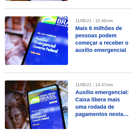
11/05/21 - 15:45min
Mais 6 milhões de
pessoas podem
começar a receber o
auxílio emergencial
11/05/21 - 14:47min
Auxílio emergencial:
Caixa libera mais
uma rodada de
pagamentos nesta
quarta-feira (12)