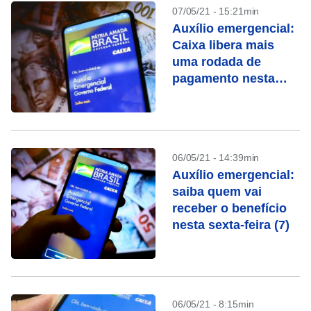
07/05/21 - 15:21min
Auxílio emergencial:
Caixa libera mais
uma rodada de
pagamento nesta
segunda-feira (10)
06/05/21 - 14:39min
Auxílio emergencial:
saiba quem vai
receber o benefício
nesta sexta-feira (7)
06/05/21 - 8:15min