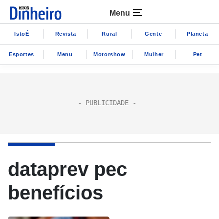
Menu
IstoÉ
Revista
Rural
Gente
Planeta
Esportes
Menu
Motorshow
Mulher
Pet
dataprev pec
benefícios