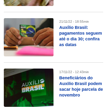
21/11/22 - 18:55min
Auxílio Brasil:
pagamentos seguem
até o dia 30; confira
as datas
17/11/22 - 12:43min
Beneficiários do
Auxilio Brasil podem
sacar hoje parcela de
novembro