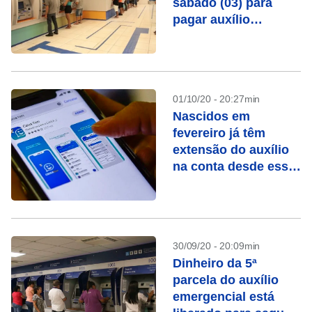
sábado (03) para
pagar auxílio
emergencial e FGTS
01/10/20 - 20:27min
Nascidos em
fevereiro já têm
extensão do auxílio
na conta desde essa
segunda-feira (05)
30/09/20 - 20:09min
Dinheiro da 5ª
parcela do auxílio
emergencial está