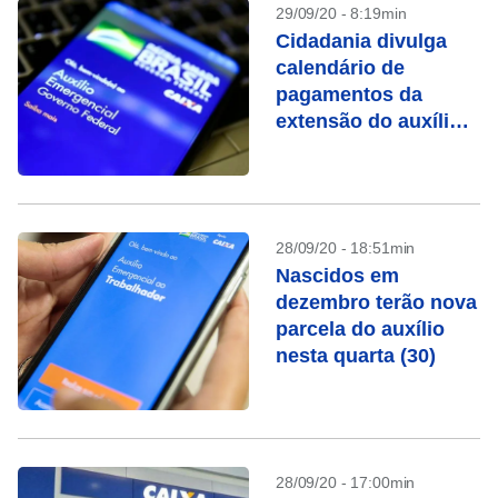
29/09/20 - 8:19min
Cidadania divulga
calendário de
pagamentos da
extensão do auxílio
emergencial
28/09/20 - 18:51min
Nascidos em
dezembro terão nova
parcela do auxílio
nesta quarta (30)
28/09/20 - 17:00min