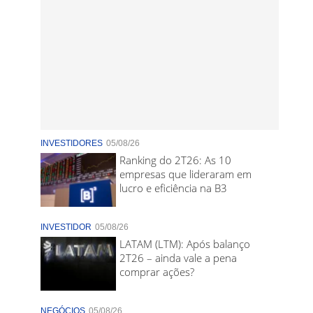
INVESTIDORES
05/08/26
Ranking do 2T26: As 10
empresas que lideraram em
lucro e eficiência na B3
INVESTIDOR
05/08/26
LATAM (LTM): Após balanço
2T26 – ainda vale a pena
comprar ações?
NEGÓCIOS
05/08/26