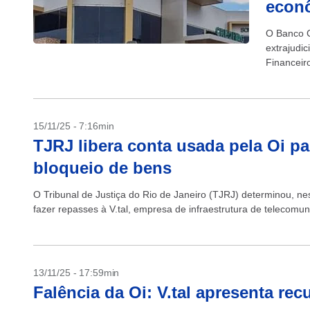
econ
O Banco Ce
extrajudi
Financeir
ocorreu p
financeira”
15/11/25 - 7:16min
TJRJ libera conta usada pela Oi par
bloqueio de bens
O Tribunal de Justiça do Rio de Janeiro (TJRJ) determinou, nes
fazer repasses à V.tal, empresa de infraestrutura de telecomun
13/11/25 - 17:59min
Falência da Oi: V.tal apresenta rec