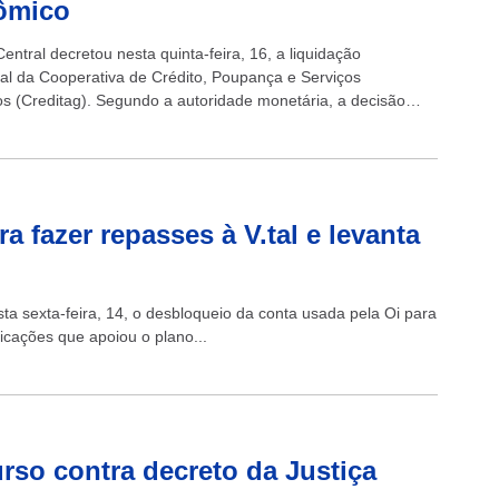
ômico
ntral decretou nesta quinta-feira, 16, a liquidação
cial da Cooperativa de Crédito, Poupança e Serviços
os (Creditag). Segundo a autoridade monetária, a decisão
or causa do “grave comprometimento da situação econômico-
...
a fazer repasses à V.tal e levanta
ta sexta-feira, 14, o desbloqueio da conta usada pela Oi para
icações que apoiou o plano...
urso contra decreto da Justiça