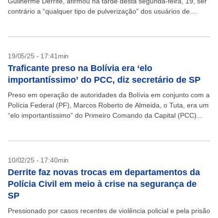
Guilherme Derrite, afirmou na tarde desta segunda-feira, 19, ser
contrário a “qualquer tipo de pulverização” dos usuários de
drogas que compõem o chamado “fluxo”...
19/05/25 - 17:41min
Traficante preso na Bolívia era ‘elo
importantíssimo’ do PCC, diz secretário de SP
Preso em operação de autoridades da Bolívia em conjunto com a
Polícia Federal (PF), Marcos Roberto de Almeida, o Tuta, era um
“elo importantíssimo” do Primeiro Comando da Capital (PCC)
com o país vizinho,...
10/02/25 - 17:40min
Derrite faz novas trocas em departamentos da
Polícia Civil em meio à crise na segurança de
SP
Pressionado por casos recentes de violência policial e pela prisão