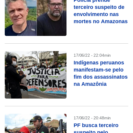
Polícia prende
terceiro suspeito de
envolvimento nas
mortes no Amazonas
17/06/22 - 22:04min
Indígenas peruanos
manifestam-se pelo
fim dos assassinatos
na Amazônia
17/06/22 - 20:48min
PF busca terceiro
suspeito pelo