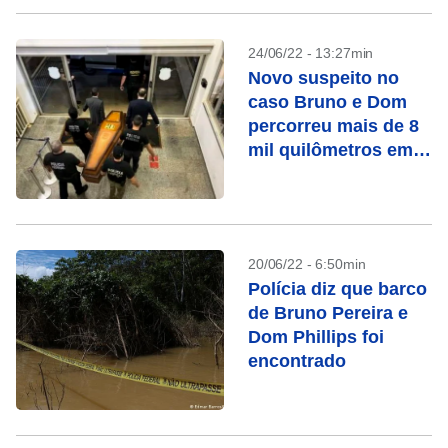
24/06/22 - 13:27min
Novo suspeito no
caso Bruno e Dom
percorreu mais de 8
mil quilômetros em
fuga
20/06/22 - 6:50min
Polícia diz que barco
de Bruno Pereira e
Dom Phillips foi
encontrado