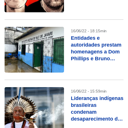
16/06/22 - 18:15min
Entidades e
autoridades prestam
homenagens a Dom
Phillips e Bruno
Pereira
16/06/22 - 15:59min
Lideranças indígenas
brasileiras
condenam
desaparecimento de
jornalista e