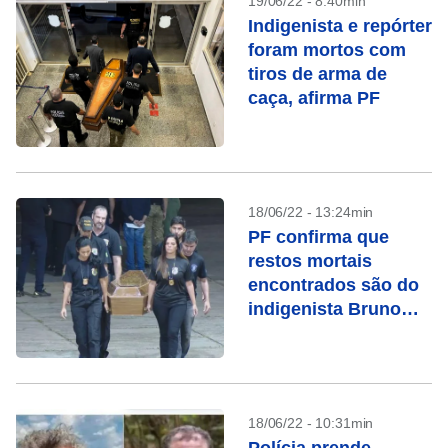
19/06/22 - 8:40min
Indigenista e repórter
foram mortos com
tiros de arma de
caça, afirma PF
18/06/22 - 13:24min
PF confirma que
restos mortais
encontrados são do
indigenista Bruno
Pereira
18/06/22 - 10:31min