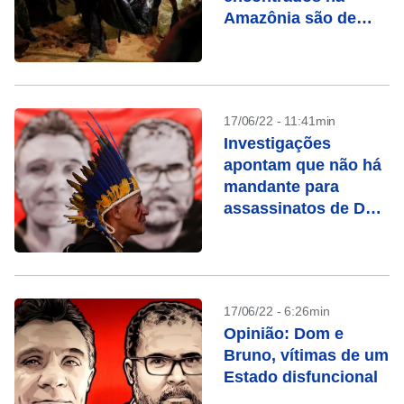
Amazônia são de
Dom Phillips, diz
CNN Brasil
17/06/22 - 11:41min
Investigações
apontam que não há
mandante para
assassinatos de Dom
Phillips e Bruno
Pereira, diz PF
17/06/22 - 6:26min
Opinião: Dom e
Bruno, vítimas de um
Estado disfuncional