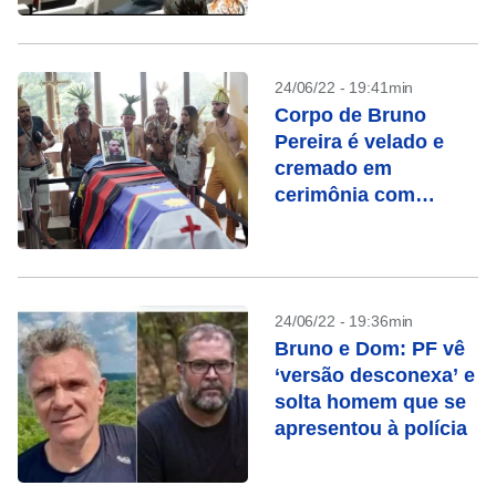
24/06/22 - 19:41min
Corpo de Bruno
Pereira é velado e
cremado em
cerimônia com
despedida indígena
24/06/22 - 19:36min
Bruno e Dom: PF vê
‘versão desconexa’ e
solta homem que se
apresentou à polícia