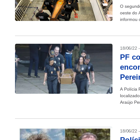
O segundo
oeste do 
informou o
18/06/22 
PF co
encon
Perei
A Polícia
localizad
Araújo Per
exames...
18/06/22 
Políc