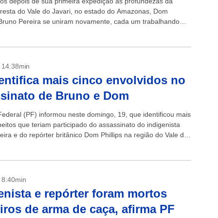
os depois de sua primeira expedição às profundezas da
oresta do Vale do Javari, no estado do Amazonas, Dom
e Bruno Pereira se uniram novamente, cada um trabalhando
nde...
- 14:38min
entifica mais cinco envolvidos no
sinato de Bruno e Dom
 Federal (PF) informou neste domingo, 19, que identificou mais
eitos que teriam participado do assassinato do indigenista
ira e do repórter britânico Dom Phillips na região do Vale do
- 8:40min
enista e repórter foram mortos
iros de arma de caça, afirma PF