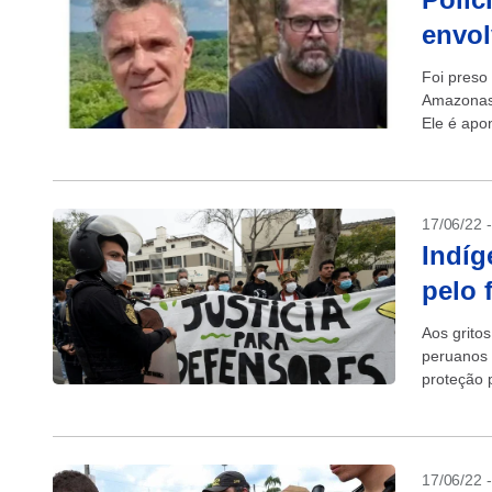
envo
Foi preso
Amazonas,
Ele é apo
nas...
17/06/22 
Indíg
pelo 
Aos grito
peruanos 
proteção p
17/06/22 