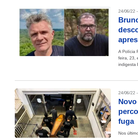
24/06/22 
Bruno
desco
apres
A Polícia
feira, 23
indigesta 
investigad
24/06/22 
Novo 
perco
fuga
Nos último