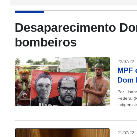
Desaparecimento Dom
bombeiros
22/07/22 
MPF d
Dom P
Por Lisan
Federal (
indigenist
no mês pa
21/07/22 