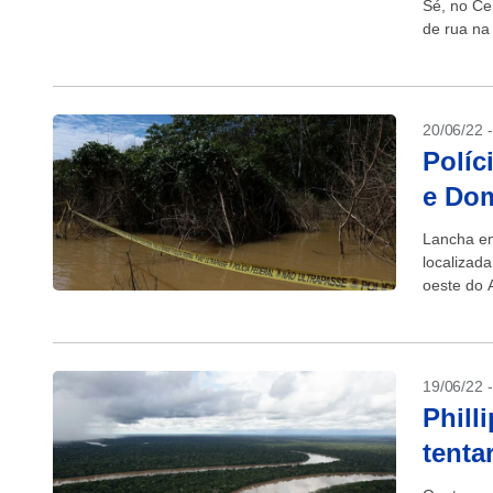
Sé, no Ce
de rua na
20/06/22 
Políc
e Dom
Lancha em
localizad
oeste do 
segundo a 
19/06/22 
Phill
tenta