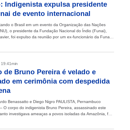
: Indigenista expulsa presidente
nai de evento internacional
ando o Brasil em um evento da Organização das Nações
NU), o presidente da Fundação Nacional do Índio (Funai),
avier, foi expulso da reunião por um ex-funcionário da Funai
itos,...
- 19:41min
 de Bruno Pereira é velado e
ado em cerimônia com despedida
ena
rdo Benassatto e Diego Nigro PAULISTA, Pernambuco
 – O corpo do indigenista Bruno Pereira, assassinado este
nto investigava ameaças a povos isoladas da Amazônia, foi
sta sexta-feira em seu Estado...