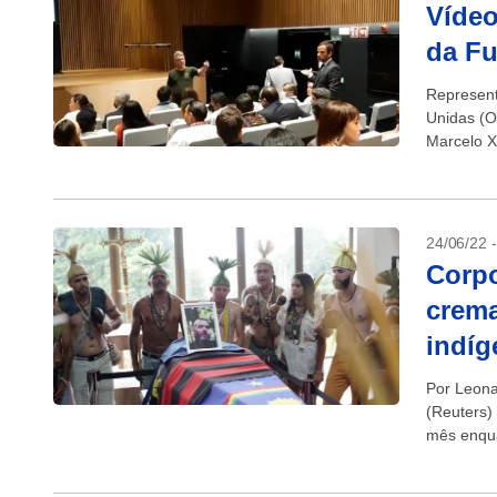
Vídeo
da Fu
Represent
Unidas (O
Marcelo X
que, aos gr
24/06/22 
Corpo
crem
indíg
Por Leona
(Reuters)
mês enqua
velado ne