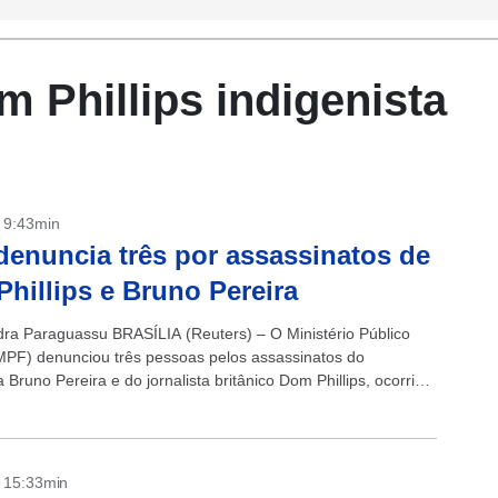
 Phillips indigenista
- 9:43min
enuncia três por assassinatos de
hillips e Bruno Pereira
dra Paraguassu BRASÍLIA (Reuters) – O Ministério Público
MPF) denunciou três pessoas pelos assassinatos do
a Bruno Pereira e do jornalista britânico Dom Phillips, ocorrido
ssado no Vale do Javari,...
- 15:33min