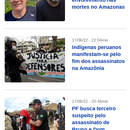
envolvimento nas
mortes no Amazonas
17/06/22 - 22:04min
Indígenas peruanos
manifestam-se pelo
fim dos assassinatos
na Amazônia
17/06/22 - 20:48min
PF busca terceiro
suspeito pelo
assassinato de
Bruno e Dom