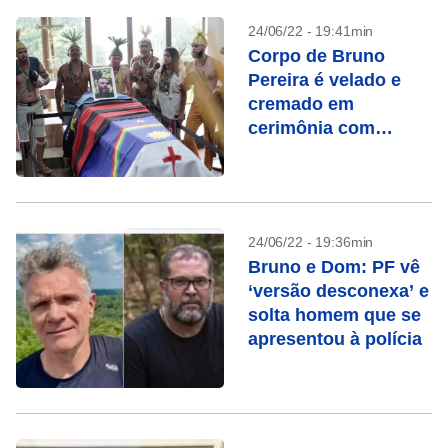
24/06/22 - 19:41min
Corpo de Bruno
Pereira é velado e
cremado em
cerimônia com
despedida indígena
24/06/22 - 19:36min
Bruno e Dom: PF vê
‘versão desconexa’ e
solta homem que se
apresentou à polícia