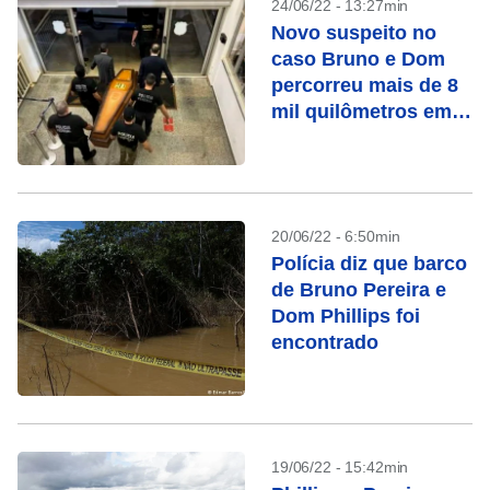
24/06/22 - 13:27min
Novo suspeito no
caso Bruno e Dom
percorreu mais de 8
mil quilômetros em
fuga
20/06/22 - 6:50min
Polícia diz que barco
de Bruno Pereira e
Dom Phillips foi
encontrado
19/06/22 - 15:42min