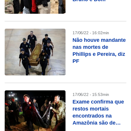
17/06/22 - 16:02min
Não houve mandante
nas mortes de
Phillips e Pereira, diz
PF
17/06/22 - 15:53min
Exame confirma que
restos mortais
encontrados na
Amazônia são de
Dom Phillips, diz