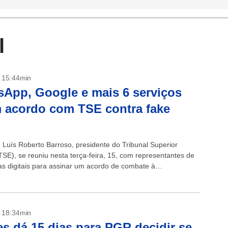
l
- 15:44min
App, Google e mais 6 serviços
 acordo com TSE contra fake
o Luís Roberto Barroso, presidente do Tribunal Superior
(TSE), se reuniu nesta terça-feira, 15, com representantes de
as digitais para assinar um acordo de combate à
ção de fake news no processo...
- 18:34min
s dá 15 dias para PGR decidir se