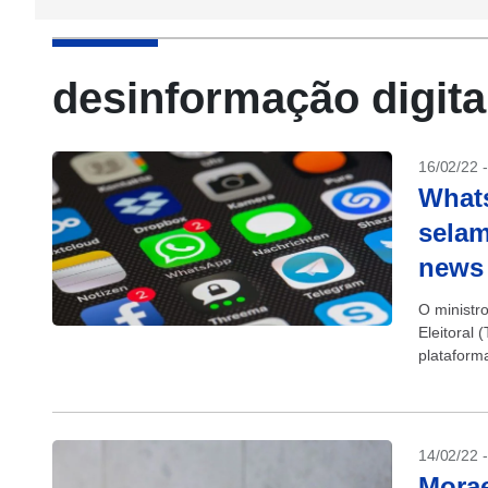
desinformação digita
16/02/22 
Whats
selam
news
O ministr
Eleitoral 
plataform
dissemina
14/02/22 
Morae