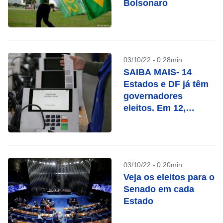
Bolsonaro
03/10/22 - 0:28min
SAIBA MAIS- 14
Estados e DF já têm
governadores
eleitos. Em 12,
haverá segundo
turno. Veja a lista
03/10/22 - 0:20min
Veja os eleitos para o
Senado em cada
Estado