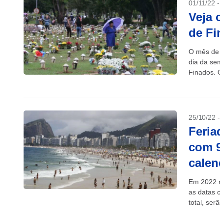
01/11/22 
Veja 
de Fi
O mês de
dia da se
Finados. 
25/10/22 
Feria
com 9
calen
Em 2022 n
as datas 
total, ser
Calendário