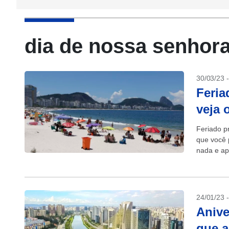
dia de nossa senhora
30/03/23 
Feria
veja 
Feriado p
que você 
nada e ap
caem em..
24/01/23 
Anive
que a