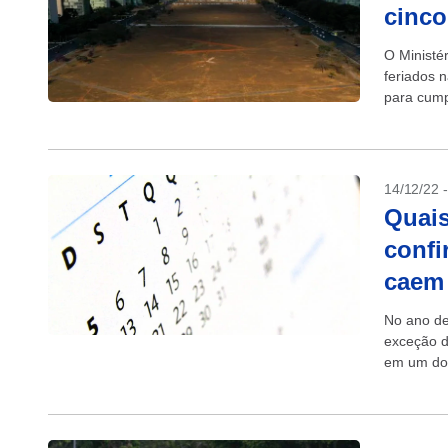
cinco
O Ministé
feriados 
para cump
federal...
14/12/22 
Quais
confi
caem
No ano de
exceção d
em um dom