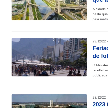
A cidade 
nesta qua
pela metr
outros fu
29/12/22 
Feria
de fo
O Ministér
facultativ
publicada 
abaixo:...
29/12/22 
2023 