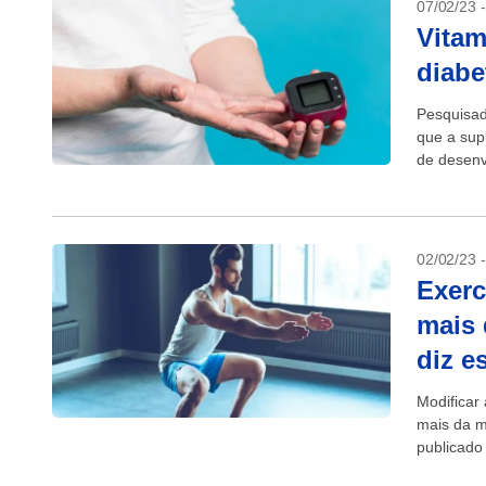
07/02/23 
Vitam
diabe
Pesquisad
que a sup
de desenv
Segundo a
02/02/23 
Exerc
mais 
diz e
Modificar 
mais da m
publicado