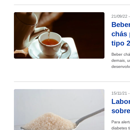
21/09/22 
Beber
chás 
tipo 
Beber chá
demais, u
desenvolv
menos...
15/11/21 
Labor
sobre
Para alert
diabetes 