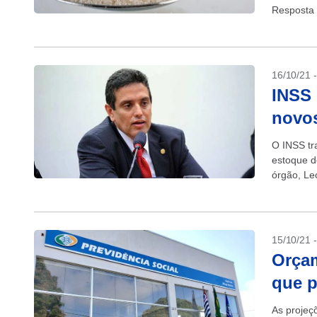
Resposta 
16/10/21 
INSS 
novos
O INSS tr
estoque d
órgão, Le
sistemas, 
15/10/21 
Orçam
que p
As projeç