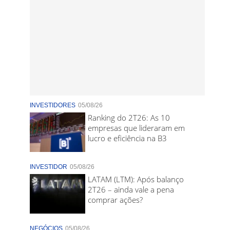
INVESTIDORES
05/08/26
Ranking do 2T26: As 10
empresas que lideraram em
lucro e eficiência na B3
INVESTIDOR
05/08/26
LATAM (LTM): Após balanço
2T26 – ainda vale a pena
comprar ações?
NEGÓCIOS
05/08/26