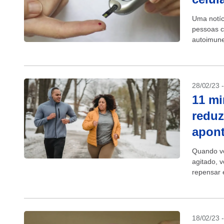
Uma notíc
pessoas c
autoimune
28/02/23 
11 mi
reduz
apont
Quando vo
agitado, 
repensar 
de intensi
18/02/23 