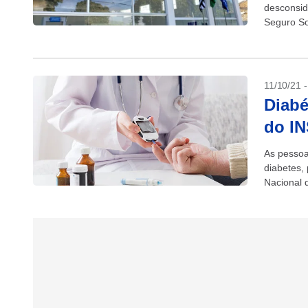
desconsid
Seguro So
benefício
11/10/21 
Diabé
do IN
As pessoa
diabetes, 
Nacional 
avanço da