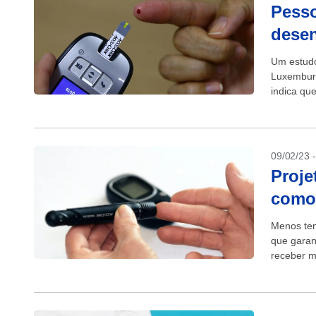
Pesso
desen
Um estudo
Luxemburg
indica qu
relação, d
09/02/23 
Proje
como 
Menos tem
que garan
receber m
direitos a