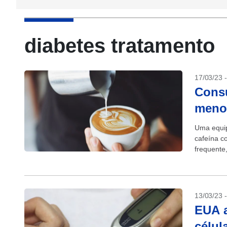
diabetes tratamento
17/03/23 
Consu
menor
Uma equip
cafeína c
frequente
13/03/23 
EUA a
célul